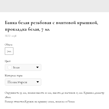
Банка белая резьбовая с винтовой крышкой,
прокладка белая, 7 мл
SKU:
1098
Объем
7мл.
Цвет
Белая
Материал тары
Окружность 95 мм, полная высота 20 мм, высота до плечиков 15 мм. Крышка диаметр
28мм.
Размер этикетки:Кружок на крышку 20мм, полоска 10*60мм