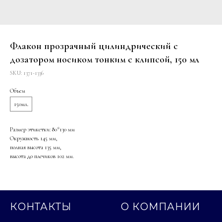
Флакон прозрачный цилиндрический с
дозатором носиком тонким с клипсой, 150 мл
SKU:
1371-1336
Объем
150мл.
Размер этикетки: 80*130 мм
Окружность 145 мм,
полная высота 135 мм,
высота до плечиков 102 мм.
КОНТАКТЫ
О КОМПАНИИ