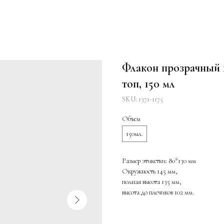
Флакон прозрачный 
топ, 150 мл
SKU:
1371-1175
Объем
150мл.
Размер этикетки: 80*130 мм
Окружность 145 мм,
полная высота 135 мм,
высота до плечиков 102 мм.