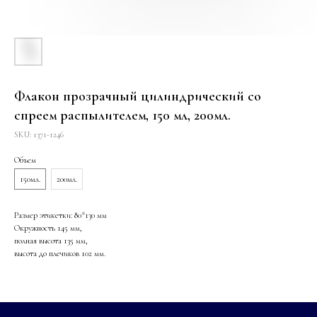
Флакон прозрачный цилиндрический со
спреем распылителем, 150 мл, 200мл.
SKU:
1371-1246
Объем
150мл.
200мл.
Размер этикетки: 80*130 мм
Окружность 145 мм,
полная высота 135 мм,
высота до плечиков 102 мм.