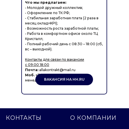
Что мы предлагаем:
• Молодой дружный коллектив;
• Оформление по ТК РФ;
• Стабильная заработная плата (2 раза в
месяц оклад+KPI);
• Возможность роста заработной платы;
• Работа в комфортном офисе около ТЦ
Кристалл;
• Полный рабочий день с 08:30 – 18:00 (сб,
вс – выходной).
Контакты для связи по вакансии
с 09:00 18:00
Почта:
allakontrakt@mail.ru
Моб.
+7-950-220-06-78 Алла, HR-
ВАКАНСИЯ НА HH.RU
менеджер.
КОНТАКТЫ
О КОМПАНИИ