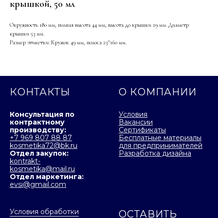
крышкой, 50 мл
Окружность 180 мм, полная высота 44 мм, высота до крышки 29 мм. Диаметр
крышки 53 мм.
Размер этикетки: Кружок 49 мм, полоса 23*160 мм.
КОНТАКТЫ
О КОМПАНИИ
Консультация по
Условия
контрактному
Вакансии
производству:
Сертификаты
+7 969 807 88 87
Бесплатные материалы
kosmetika72@bk.ru
для предпринимателей
Отдел закупок:
Разработка дизайна
kontrakt-
kosmetika@mail.ru
Отдел маркетинга:
evsi@gmail.com
Условия обработки
ОСТАВИТЬ